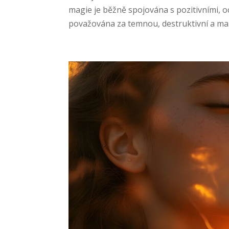
magie je běžně spojována s pozitivními, 
považována za temnou, destruktivní a mani