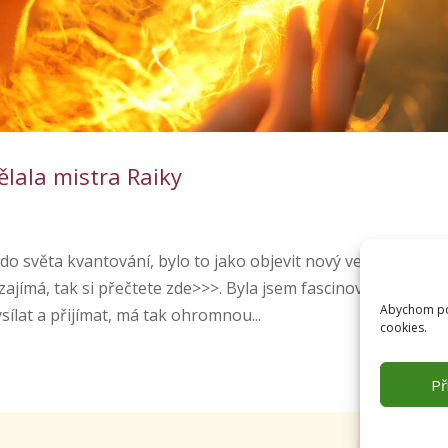
ělala mistra Raiky
do světa kvantování, bylo to jako objevit nový vesmír, kde
zajímá, tak si přečtete zde>>>. Byla jsem fascinována
Abychom pos
ílat a přijímat, má tak ohromnou...
cookies.
Př