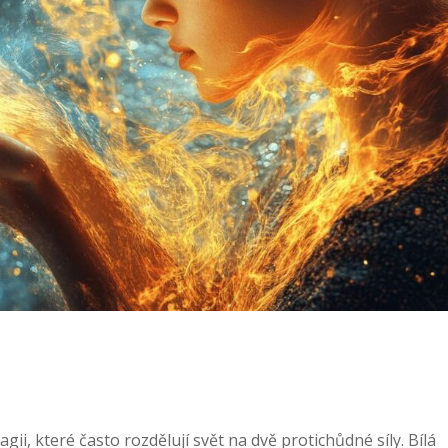
ii, které často rozdělují svět na dvě protichůdné síly. Bílá