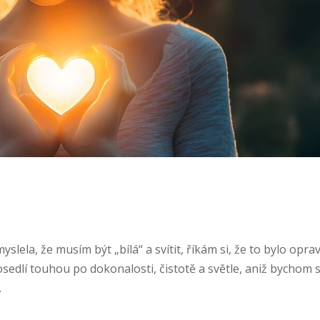
slela, že musím být „bílá“ a svítit, říkám si, že to bylo opra
edlí touhou po dokonalosti, čistotě a světle, aniž bychom s
.