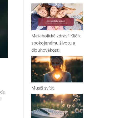
Metabolické zdraví: Klíč k
spokojenému životu a
dlouhověkosti
Musíš svítit
vdu
i